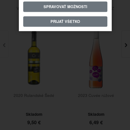
SPRAVOVAŤ MOŽNOSTI
Vinárstvo GOLGUZ
Vinárstvo GOLGUZ
PRIJAŤ VŠETKO
NEALKO
‹
›
Nízkohistamín
2023 Cuvée rúžové
Svätovavrinecké
Skladom
Skladom
6,49 €
2,40 €