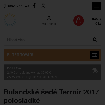
0948 777 140
0.00 €
0
ks
Moje konto
FILTER TOVARU
DOPRAVA
2,40 € pri objednávke nad 30,00 €
ZADARMO pri objednávke nad 49,00 €
Rulandské šedé Terroir 2017
polosladké