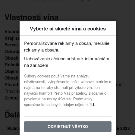
Vlastnosti vína
Vyberte si skvelé vína a cookies
Vinárstvo:
Vinárstvo GOLGUZ
Krajina pôvodu:
Slovenské vína
Personalizované reklamy a obsah, meranie
Farba:
biele víno
reklamy a obsahu
Odroda:
rulandské šedé
Obsah cukru:
polosladké
Uchovávanie a/alebo prístup k informáciám
Ročník:
2017
na zariadení
Objem:
0,750l
Súbory cookies používame na analýzu
Obsah alkoholu:
12,5%
návštevnosti, vylepšovanie našej webovej stránky a
Pôvod hrozna:
Malokarpatská vinohradnícka oblasť, Horné
najmä na to, aby ste mali pri výbere vín. ten
Trhovište
najväčší komfort Preto Vás priateľsky žiadame o
Zobraziť viac vlastností
povolenie na ich využívanie. Podmienky
spracúvania osobných údajov nájdete
TU.
Ďalšie vína z tohto vinárstva
ODMIETNUŤ VŠETKO
é
Frizzante Elizabeth Rosé 2023
Hroznová šťava nealko
polosladké
červená 0,5L