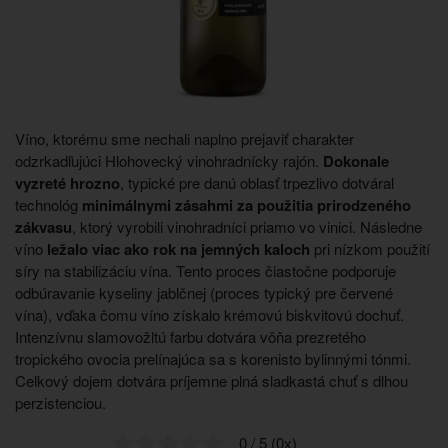
Víno, ktorému sme nechali naplno prejaviť charakter
odzrkadľujúci Hlohovecký vinohradnícky rajón.
Dokonale
vyzreté hrozno
, typické pre danú oblasť trpezlivo dotváral
technológ
minimálnymi zásahmi za použitia prirodzeného
zákvasu
, ktorý vyrobili vinohradníci priamo vo vinici. Následne
víno
ležalo viac ako rok na jemných kaloch
pri nízkom použití
síry na stabilizáciu vína. Tento proces čiastočne podporuje
odbúravanie kyseliny jablčnej (proces typický pre červené
vína), vďaka čomu víno získalo krémovú biskvitovú dochuť.
Intenzívnu slamovožltú farbu dotvára vôňa prezretého
tropického ovocia prelínajúca sa s korenisto bylinnými tónmi.
Celkový dojem dotvára príjemne plná sladkastá chuť s dlhou
perzistenciou.
0 / 5 (0x)