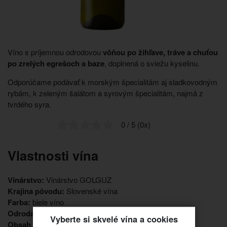
Víno s príjemnou odrodovou
vôňou po žihľave, tráve a chuťou
po zrelých egrešoch a baze
, doplnená o sviežu kyselinu.
Odporúčame podávať k morským špecialitám aj sladkovodným
rybám, k zeleným šalátom a syrovým špecialitám, najmä z
tvrdého syra.
0 / 5 (0x)
Vlastnosti vína
Vinárstvo:
Vinárstvo GOLGUZ
Krajina pôvodu:
Slovenské vína
Farba:
biele víno
Odroda:
sauvignon blanc
Vyberte si skvelé vína a cookies
Obsah cukru:
suché