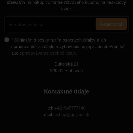
zľavu 5%
na nákup vo forme zľavového kupónu na neakciový
tovar.
Registrovať
* Súhlasím s poskytnutím osobných údajov a ich
spracovaním za účelom vybavenia mojej žiadosti. Prečítať
ako
spracovávame osobné údaje
.
Dukelská 21
920 01 Hlohovec
Kontaktné údaje
tel:
+421948777140
mail:
eshop@golguz.sk