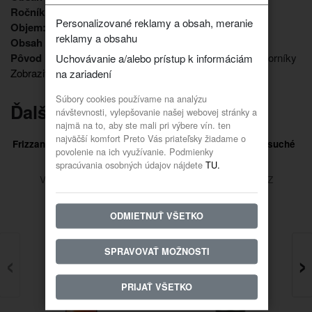
Ročník:
2024
Personalizované reklamy a obsah, meranie
Objem:
0,750l
reklamy a obsahu
Obsah alkoholu:
12,5%
Pôvod hrozna:
Malokarpatská vinohradnícka oblasť, Dvorníky
Uchovávanie a/alebo prístup k informáciám
Zobraziť viac vlastností
na zariadení
Súbory cookies používame na analýzu
Ďalšie vína z tohto vinárstva
návštevnosti, vylepšovanie našej webovej stránky a
najmä na to, aby ste mali pri výbere vín. ten
najväčší komfort Preto Vás priateľsky žiadame o
Frizzante Elizabeth Rosé 2023
Rulandské šedé 2020 suché
povolenie na ich využívanie. Podmienky
polosladké
spracúvania osobných údajov nájdete
TU.
Vinárstvo GOLGUZ
Vinárstvo GOLGUZ
ODMIETNUŤ VŠETKO
‹
›
SPRAVOVAŤ MOŽNOSTI
PRIJAŤ VŠETKO